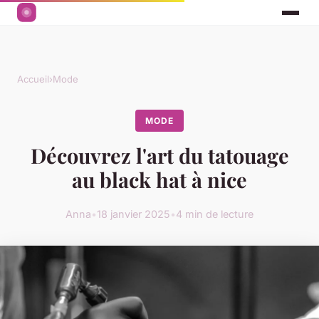
Accueil
›
Mode
MODE
Découvrez l'art du tatouage
au black hat à nice
Anna
•
18 janvier 2025
•
4 min de lecture